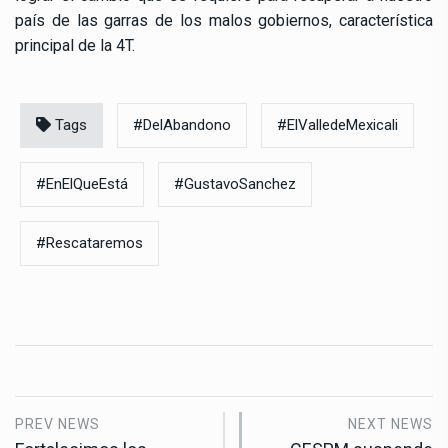
país de las garras de los malos gobiernos, característica
principal de la 4T.
Tags
#DelAbandono
#ElValledeMexicali
#EnElQueEstá
#GustavoSanchez
#Rescataremos
PREV NEWS
NEXT NEWS