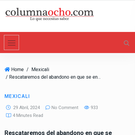
S
k
i
p
t
o
c
o
n
Home
/
Mexicali
t
/ Rescataremos del abandono en que se encuentra nuestro Valle de Mexicali: Gustavo Sánchez
e
n
t
MEXICALI
29 Abril, 2024
No Comment
933
4 Minutes Read
Rescataremos del abandono en que se