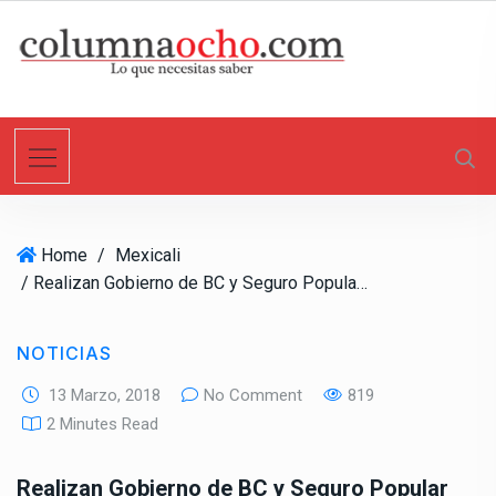
S
k
i
p
t
o
c
o
n
Home
/
Mexicali
t
/ Realizan Gobierno de BC y Seguro Popular jornada de afiliación en el Valle de Mexicali
e
n
t
NOTICIAS
13 Marzo, 2018
No Comment
819
2 Minutes Read
Realizan Gobierno de BC y Seguro Popular