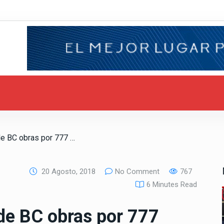
/ Presenta Gobierno de BC obras por 777 MDP para el Valle Mexicali
20 Agosto, 2018
No Comment
767
6 Minutes Read
de BC obras por 777