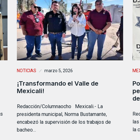
NOTICIAS
marzo 5, 2026
MEX
¡Transformando el Valle de
Po
Mexicali!
pe
de
Redacción/Columnaocho Mexicali.- La
as
Red
presidenta municipal, Norma Bustamante,
las
encabezó la supervisión de los trabajos de
la 
bacheo…