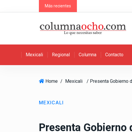
S
Más recientes
k
i
p
t
o
c
Mexicali
Regional
Columna
Contacto
o
n
t
e
Home
/
Mexicali
n
t
MEXICALI
Presenta Gobierno 