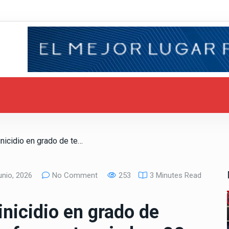
/ Por el delito de feminicidio en grado de tentativa, un hombre fue sentenciado a 28 años de prisión
nio, 2026
No Comment
253
3 Minutes Read
inicidio en grado de