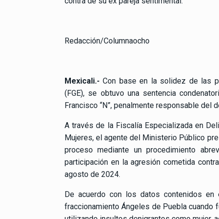
contra de su ex pareja sentimental.
Redacción/Columnaocho
Mexicali.-
Con base en la solidez de las pr
(FGE), se obtuvo una sentencia condenato
Francisco “N”, penalmente responsable del del
A través de la Fiscalía Especializada en Del
Mujeres, el agente del Ministerio Público pr
proceso mediante un procedimiento abrev
participación en la agresión cometida contr
agosto de 2024.
De acuerdo con los datos contenidos en e
fraccionamiento Ángeles de Puebla cuando fue
utilizando insultos denigrantes como mujer, a