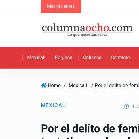
S
Más recientes
k
i
p
t
o
c
Mexicali
Regional
Columna
Contacto
o
n
t
e
Home
/
Mexicali
n
t
MEXICALI
4 Ju
Por el delito de fem