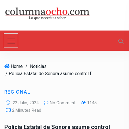
S
k
i
p
t
o
c
o
n
Home
/
Noticias
t
/ Policía Estatal de Sonora asume control facultades y responsabilidades de Policía Preventiva de SLRC
e
n
t
REGIONAL
22 Julio, 2024
No Comment
1145
2 Minutes Read
Policía Estatal de Sonora asume control