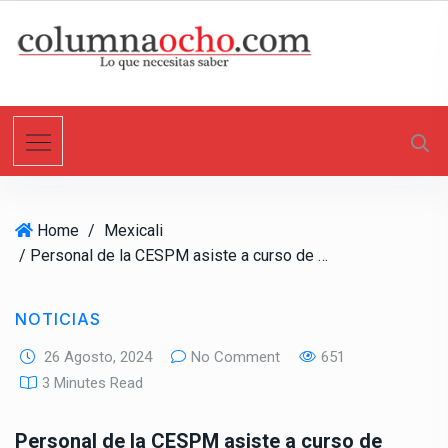
S
k
i
p
t
o
c
o
n
Home
/
Mexicali
t
/ Personal de la CESPM asiste a curso de capacitación del Proagua 2024
e
n
t
NOTICIAS
26 Agosto, 2024
No Comment
651
3 Minutes Read
Personal de la CESPM asiste a curso de