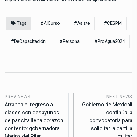
Tags
#AlCurso
#Asiste
#CESPM
#DeCapacitación
#Personal
#ProAgua2024
PREV NEWS
NEXT NEWS
Arranca el regreso a
Gobierno de Mexicali
clases con desayunos
continúa la
de pancita llena corazón
convocatoria para
contento: gobernadora
solicitar la cartilla
Marina del Pilar
militar