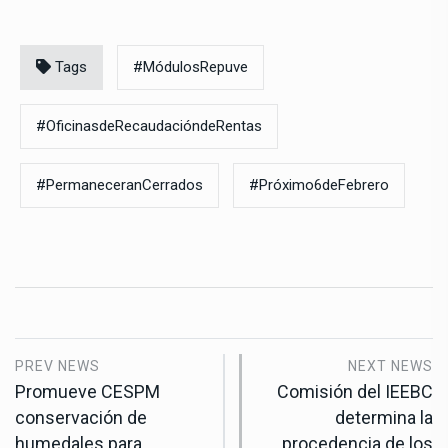
Tags
#MódulosRepuve
#OficinasdeRecaudacióndeRentas
#PermaneceranCerrados
#Próximo6deFebrero
PREV NEWS
NEXT NEWS
Promueve CESPM
Comisión del IEEBC
conservación de
determina la
humedales para
procedencia de los