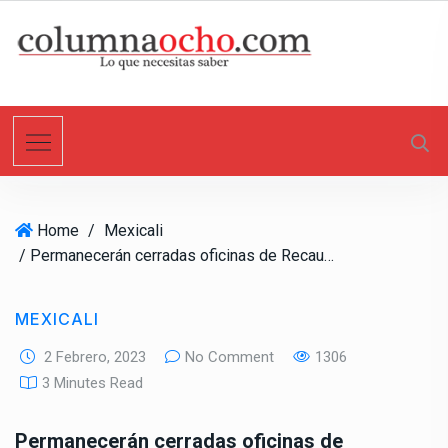
S
k
i
p
t
o
c
o
n
Home
/
Mexicali
t
/ Permanecerán cerradas oficinas de Recaudación de Rentas y módulos Repuve el 6 de febrero
e
n
t
MEXICALI
2 Febrero, 2023
No Comment
1306
3 Minutes Read
Permanecerán cerradas oficinas de