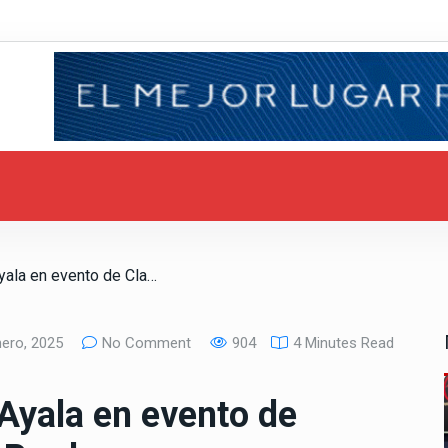
/ Participa Armando Ayala en evento de Claudia Sheinbaum Pardo
ero, 2025
No Comment
904
4 Minutes Read
Ayala en evento de