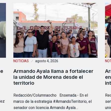
NOTICIAS
agosto 4, 2026
NOT
de
Armando Ayala llama a fortalecer
Ar
la unidad de Morena desde el
en
territorio
in
Redacción/Columnaocho Ensenada.- En el
Red
lez
marco de la estrategia #ArmandoTerritorio, el
sen
senador con licencia Armando Ayala…
uni