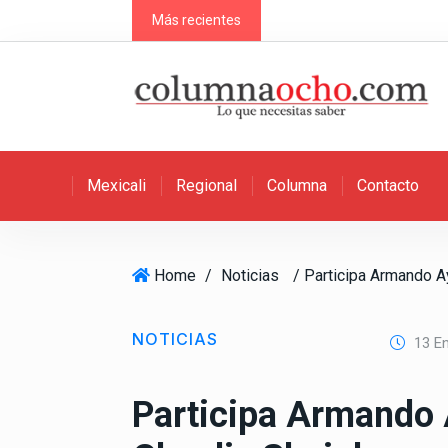
S
Más recientes
k
i
p
t
o
c
Mexicali
Regional
Columna
Contacto
o
n
t
e
Home
/
Noticias
n
t
NOTICIAS
13 En
Participa Armando 