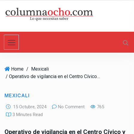
S
k
i
p
t
o
c
o
n
Home
/
Mexicali
t
/ Operativo de vigilancia en el Centro Cívico y comercial de Mexicali
e
n
t
MEXICALI
15 Octubre, 2024
No Comment
765
3 Minutes Read
Operativo de vigilancia en el Centro Cívico y