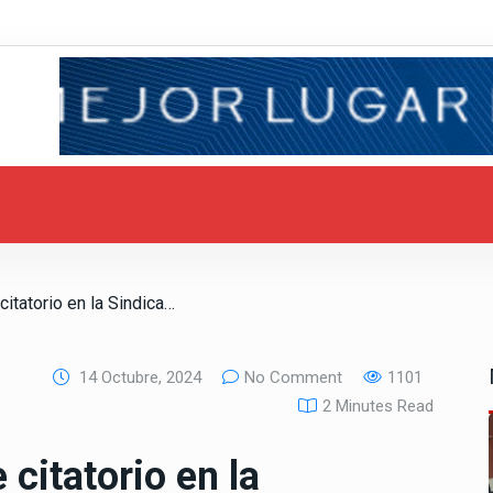
/ Omar Landa atiende citatorio en la Sindicatura Municipal
14 Octubre, 2024
No Comment
1101
2 Minutes Read
citatorio en la