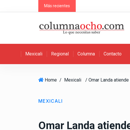
S
Más recientes
k
i
p
t
o
c
Mexicali
Regional
Columna
Contacto
o
n
t
e
Home
/
Mexicali
n
t
MEXICALI
Omar Landa atiende 