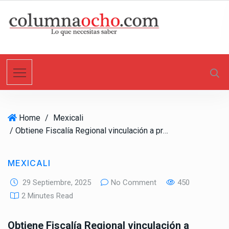
S
k
i
p
t
o
c
o
n
Home
/
Mexicali
t
/ Obtiene Fiscalía Regional vinculación a proceso de tres sujetos por violencia familiar
e
n
t
MEXICALI
29 Septiembre, 2025
No Comment
450
2 Minutes Read
Obtiene Fiscalía Regional vinculación a