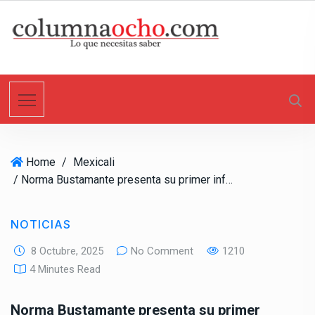
S
k
i
p
t
o
c
o
n
Home
/
Mexicali
t
/ Norma Bustamante presenta su primer informe de su gobierno de continuidad en Mexicali
e
n
t
NOTICIAS
8 Octubre, 2025
No Comment
1210
4 Minutes Read
Norma Bustamante presenta su primer