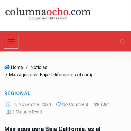
S
k
i
p
t
o
c
o
n
Home
/
Noticias
t
/ Más agua para Baja California, es el compromiso: Claudia Moreno
e
n
t
REGIONAL
13 Noviembre, 2024
No Comment
1064
3 Minutes Read
Más agua para Baja California, es el