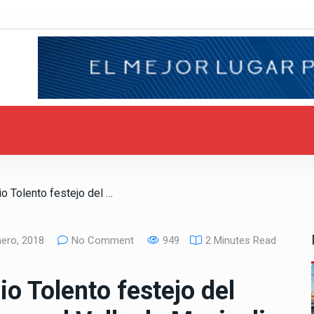
/ Lleva el doctor Sergio Tolento festejo del Día de los Reyes magos al Valle de Mexicali
ero, 2018
No Comment
949
2 Minutes Read
io Tolento festejo del