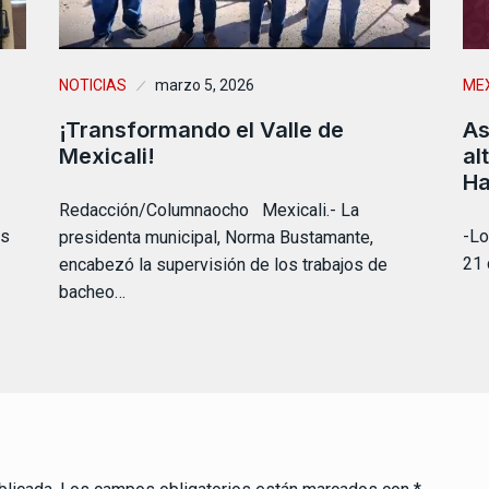
NOTICIAS
marzo 5, 2026
MEX
¡Transformando el Valle de
As
Mexicali!
al
Ha
Redacción/Columnaocho Mexicali.- La
as
-Lo
presidenta municipal, Norma Bustamante,
21 
encabezó la supervisión de los trabajos de
bacheo…