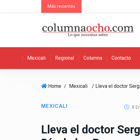
S
Más recientes
k
i
p
t
o
c
Mexicali
Regional
Columna
Contacto
o
n
t
e
Home
/
Mexicali
n
t
MEXICALI
8 En
Lleva el doctor Serg