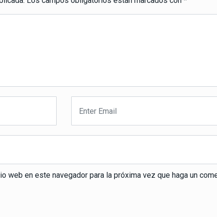
blicada.
Los campos obligatorios están marcados con
*
itio web en este navegador para la próxima vez que haga un come