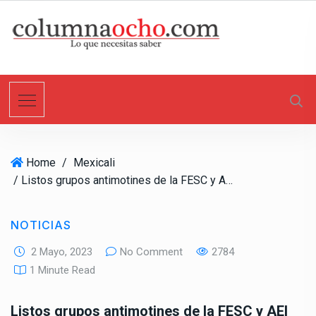
S
k
i
p
t
o
c
o
n
Home
/
Mexicali
t
/ Listos grupos antimotines de la FESC y AEI para entrar en operaciones contra los trigueros
e
n
t
NOTICIAS
2 Mayo, 2023
No Comment
2784
1 Minute Read
Listos grupos antimotines de la FESC y AEI