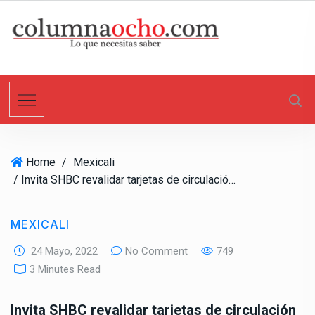
S
k
i
p
t
o
c
o
n
Home
/
Mexicali
t
/ Invita SHBC revalidar tarjetas de circulación de vehículos 2012
e
n
t
MEXICALI
24 Mayo, 2022
No Comment
749
3 Minutes Read
Invita SHBC revalidar tarjetas de circulación