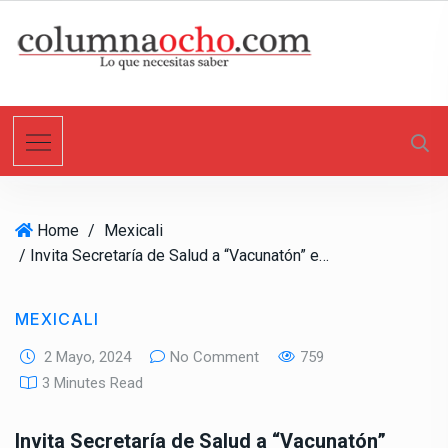
S
k
i
p
t
o
c
o
n
Home
/
Mexicali
t
/ Invita Secretaría de Salud a “Vacunatón” edición Star Wars para niñas y niños
e
n
t
MEXICALI
2 Mayo, 2024
No Comment
759
3 Minutes Read
Invita Secretaría de Salud a “Vacunatón”