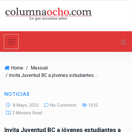
S
k
i
p
t
o
c
o
n
Home
/
Mexicali
t
/ Invita Juventud BC a jóvenes estudiantes a solicitar la tarjeta de transporte para obtener descuentos
e
n
t
NOTICIAS
8 Mayo, 2023
No Comment
1032
2 Minutes Read
Invita Juventud BC a jóvenes estudiantes a