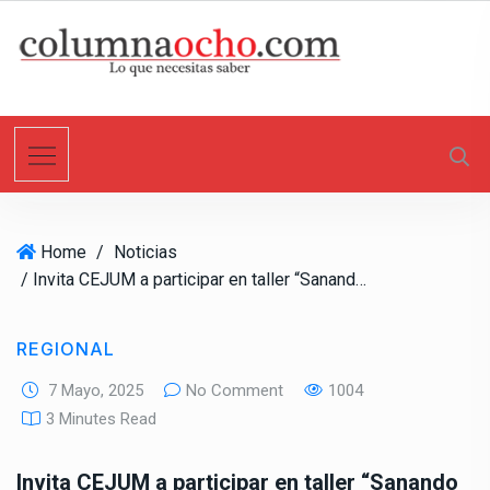
S
k
i
p
t
o
c
o
n
Home
/
Noticias
t
/ Invita CEJUM a participar en taller “Sanando Mi Niña Interior”
e
n
t
REGIONAL
7 Mayo, 2025
No Comment
1004
3 Minutes Read
Invita CEJUM a participar en taller “Sanando