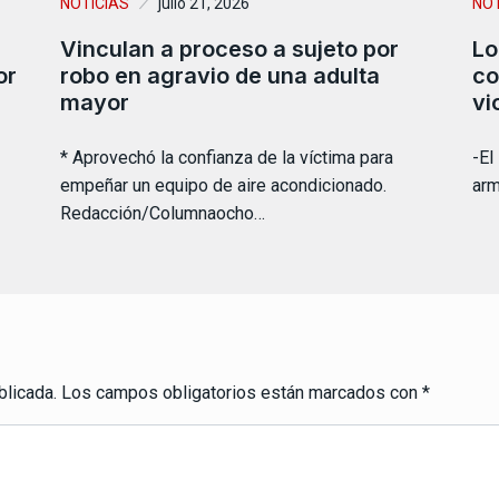
NOTICIAS
julio 21, 2026
NOT
Vinculan a proceso a sujeto por
Lo
or
robo en agravio de una adulta
co
mayor
vi
* Aprovechó la confianza de la víctima para
-El
empeñar un equipo de aire acondicionado.
arm
Redacción/Columnaocho…
blicada.
Los campos obligatorios están marcados con
*