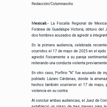
Redacción/Columnaocho
M
exicali.-
La Fiscalía Regional de Mexical
Foránea de Guadalupe Victoria, obtuvo del J
dos hombres acusados de agredir a integrant
En la primera audiencia, celebrada recien
ocurridos el 17 de mayo de 2025 en el ejido 
agredió físicamente a su pareja sentimenta
reiterando una conducta violenta previamente 
En otro caso, Porfirio “N” fue acusado de in
poblado Lázaro Cárdenas, donde la amenaz
hechos también ocurrieron el 17 de mayo, y
violencia en su contra.
Al concluir ambas audiencias, el Juez de Con
estableció un plazo de tres meses para la 