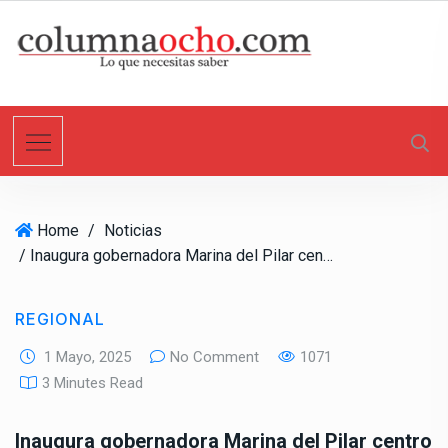
S
k
i
p
t
o
c
o
n
Home
/
Noticias
t
/ Inaugura gobernadora Marina del Pilar centro de conciliación laboral en Tijuana para fortalecer la justicia en las relaciones obrero patronales
e
n
t
REGIONAL
1 Mayo, 2025
No Comment
1071
3 Minutes Read
Inaugura gobernadora Marina del Pilar centro