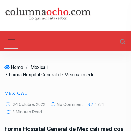
S
k
i
p
t
o
c
o
n
Home
/
Mexicali
t
/ Forma Hospital General de Mexicali médicos especialistas en anestesiología
e
n
t
MEXICALI
24 Octubre, 2022
No Comment
1731
3 Minutes Read
Forma Hospital General de Mexicali médicos