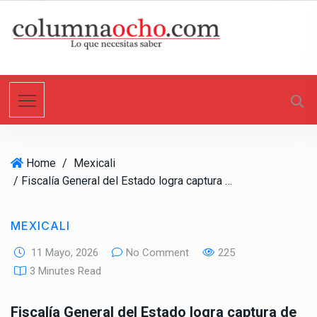
S
k
i
p
t
o
c
o
n
Home
/
Mexicali
t
/ Fiscalía General del Estado logra captura de un sujeto por tentativa de homicidio en Villa Colonial
e
n
t
MEXICALI
11 Mayo, 2026
No Comment
225
3 Minutes Read
Fiscalía General del Estado logra captura de