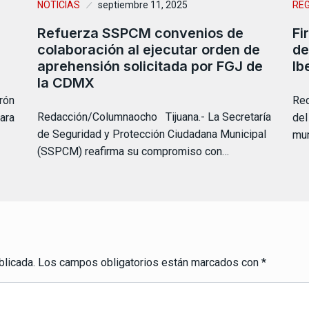
NOTICIAS
septiembre 11, 2025
RE
Refuerza SSPCM convenios de
Fi
colaboración al ejecutar orden de
de
aprehensión solicitada por FGJ de
Ib
la CDMX
rón
Red
Redacción/Columnaocho Tijuana.- La Secretaría
ara
del
de Seguridad y Protección Ciudadana Municipal
mun
(SSPCM) reafirma su compromiso con…
blicada.
Los campos obligatorios están marcados con
*