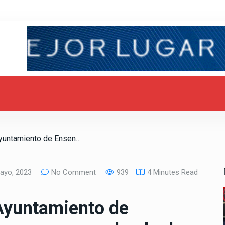
/ Firman IMSS BC y Ayuntamiento de Ensenada convenios para sanar adeudo de cuotas
ayo, 2023
No Comment
939
4 Minutes Read
Ayuntamiento de