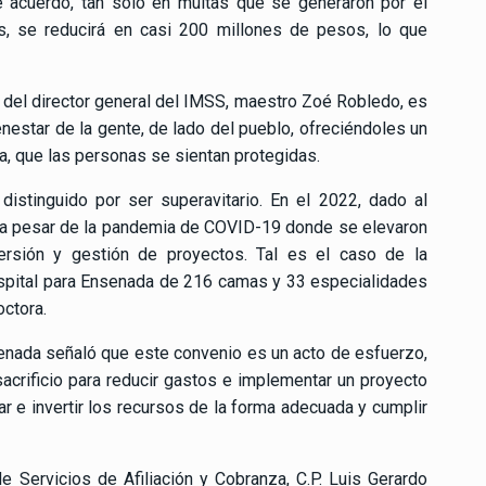
e acuerdo, tan sólo en multas que se generaron por el
s, se reducirá en casi 200 millones de pesos, lo que
 del director general del IMSS, maestro Zoé Robledo, es
enestar de la gente, de lado del pueblo, ofreciéndoles un
na, que las personas se sientan protegidas.
distinguido por ser superavitario. En el 2022, dado al
o a pesar de la pandemia de COVID-19 donde se elevaron
ersión y gestión de proyectos. Tal es el caso de la
ospital para Ensenada de 216 camas y 33 especialidades
octora.
senada señaló que este convenio es un acto de esfuerzo,
acrificio para reducir gastos e implementar un proyecto
tar e invertir los recursos de la forma adecuada y cumplir
e Servicios de Afiliación y Cobranza, C.P. Luis Gerardo