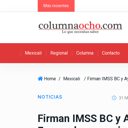
S
Más recientes
k
i
p
t
o
c
Mexicali
Regional
Columna
Contacto
o
n
t
e
Home
/
Mexicali
n
t
NOTICIAS
31 M
Firman IMSS BC y 