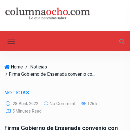
S
k
i
p
t
o
c
o
n
Home
/
Noticias
t
/ Firma Gobierno de Ensenada convenio con Cetys Universidad
e
n
t
NOTICIAS
28 Abril, 2022
No Comment
1265
5 Minutes Read
Firma Gobierno de Ensenada convenio con