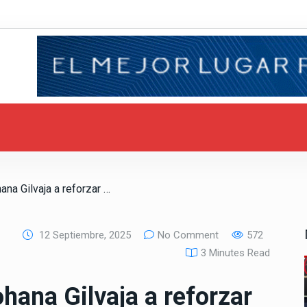
/ Exhorta diputada Yohana Gilvaja a reforzar la seguridad en centros comerciales de BC
12 Septiembre, 2025
No Comment
572
3 Minutes Read
hana Gilvaja a reforzar