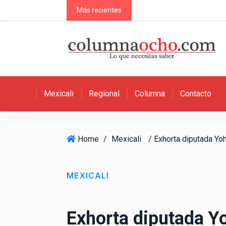
S
Más recientes
k
i
p
t
o
c
Mexicali
Regional
Columna
Contacto
o
n
t
e
Home
/
Mexicali
n
t
MEXICALI
Exhorta diputada Yo