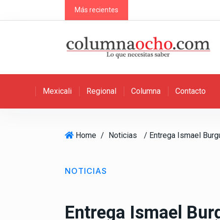
S
Más recientes
k
i
p
t
o
c
Mexicali
Regional
Columna
Contacto
o
n
t
e
Home
/
Noticias
n
t
NOTICIAS
Entrega Ismael Burg