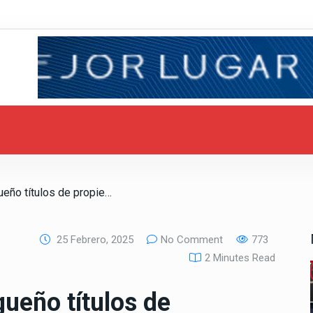
/ Entrega Ismael Burgueño títulos de propiedad a 28 familias tijuanenses
25 Febrero, 2025
No Comment
773
2 Minutes Read
ueño títulos de