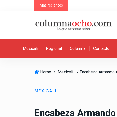
S
Más recientes
k
i
p
t
o
c
Mexicali
Regional
Columna
Contacto
o
n
t
e
Home
/
Mexicali
n
t
MEXICALI
Encabeza Armando 