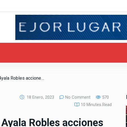
/ Encabeza Armando Ayala Robles acciones emergentes ante daños generados por las lluvias
18 Enero, 2023
No Comment
570
10 Minutes Read
Ayala Robles acciones