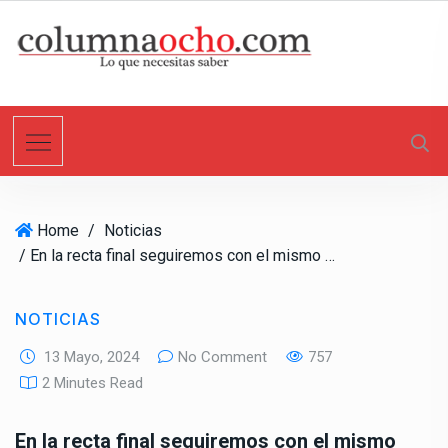
S
k
i
p
t
o
c
o
n
Home
/
Noticias
t
/ En la recta final seguiremos con el mismo ímpetu: Armando Ayala
e
n
t
NOTICIAS
13 Mayo, 2024
No Comment
757
2 Minutes Read
En la recta final seguiremos con el mismo