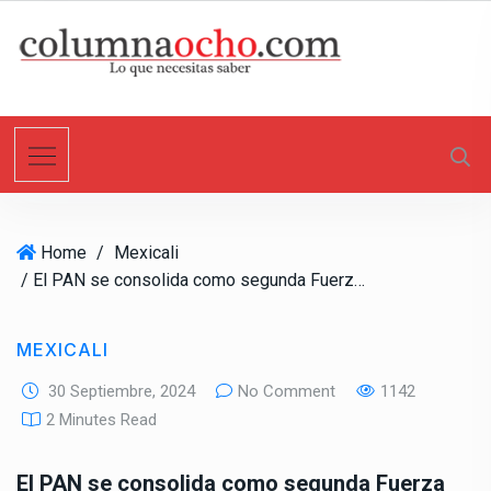
S
k
i
p
t
o
c
o
n
Home
/
Mexicali
t
/ El PAN se consolida como segunda Fuerza Política en el 25 Ayuntamiento de Mexicali
e
n
t
MEXICALI
30 Septiembre, 2024
No Comment
1142
2 Minutes Read
El PAN se consolida como segunda Fuerza