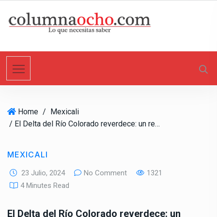
S
k
i
p
t
o
c
o
n
Home
/
Mexicali
t
/ El Delta del Río Colorado reverdece: un regalo para el Día del Río Colorado
e
n
t
MEXICALI
23 Julio, 2024
No Comment
1321
4 Minutes Read
El Delta del Río Colorado reverdece: un