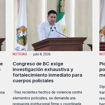
NOTICIAS
julio 8, 2026
NOT
le
Congreso de BC exige
Pi
o
investigación exhaustiva y
po
fortalecimiento inmediato para
me
cuerpos policiales
Dip
-Tras recientes hechos de violencia contra
iene
tra
elementos policiales, se demanda una
res
respuesta institucional firme y coordinada…
ben