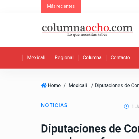
S
Más recientes
k
i
p
t
o
c
Mexicali
Regional
Columna
Contacto
o
n
t
e
Home
/
Mexicali
n
t
NOTICIAS
1 Ju
Diputaciones de Co