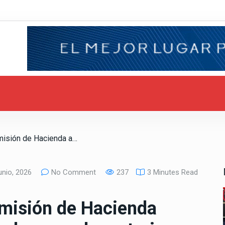
/ Diputaciones de Comisión de Hacienda aprueban reformas a leyes en la materia
nio, 2026
No Comment
237
3 Minutes Read
misión de Hacienda