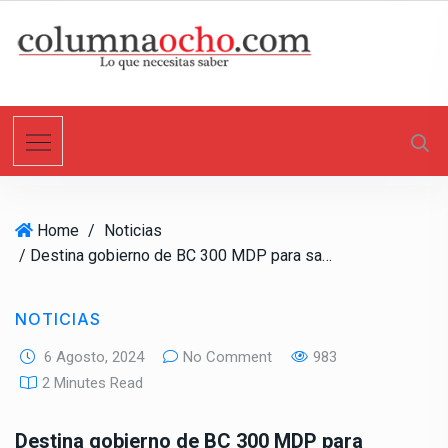
S
k
i
p
t
o
c
o
n
Home
/
Noticias
t
/ Destina gobierno de BC 300 MDP para saneamiento de agua en Ensenada
e
n
t
NOTICIAS
6 Agosto, 2024
No Comment
983
2 Minutes Read
Destina gobierno de BC 300 MDP para