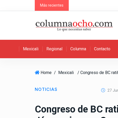
S
Más recientes
k
i
p
t
o
c
Mexicali
Regional
Columna
Contacto
o
n
t
e
Home
/
Mexicali
n
t
NOTICIAS
27 Jun
Congreso de BC rati