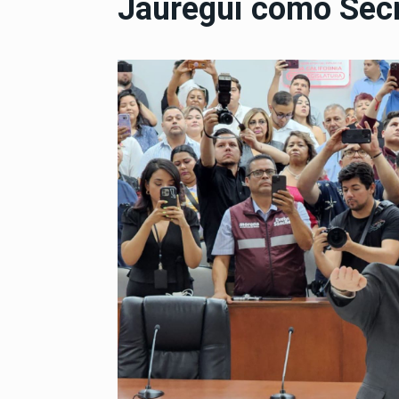
Jáuregui como Secr