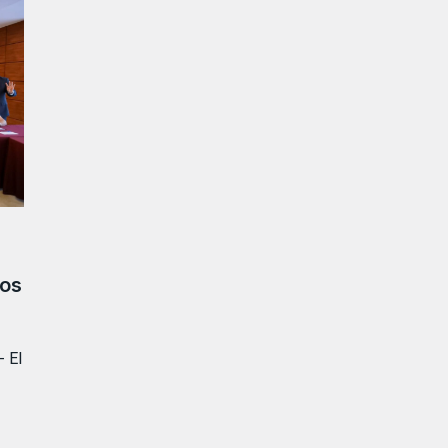
dos
 El