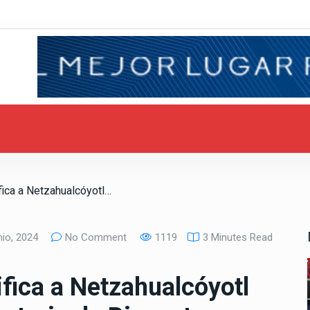
/ Congreso de BC ratifica a Netzahualcóyotl Jáuregui como Secretario de Bienestar
io, 2024
No Comment
1119
3 Minutes Read
fica a Netzahualcóyotl