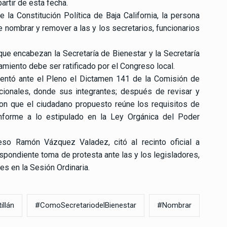
artir de esta fecha.
 la Constitución Política de Baja California, la persona
de nombrar y remover a las y los secretarios, funcionarios
ue encabezan la Secretaría de Bienestar y la Secretaría
amiento debe ser ratificado por el Congreso local.
sentó ante el Pleno el Dictamen 141 de la Comisión de
cionales, donde sus integrantes; después de revisar y
ron que el ciudadano propuesto reúne los requisitos de
onforme a lo estipulado en la Ley Orgánica del Poder
eso Ramón Vázquez Valadez, citó al recinto oficial a
espondiente toma de protesta ante las y los legisladores,
s en la Sesión Ordinaria.
illán
#ComoSecretariodelBienestar
#Nombrar