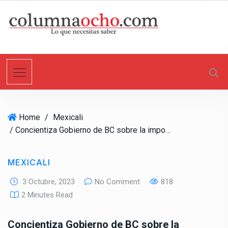
S
k
i
p
t
o
c
o
n
Home
/
Mexicali
t
/ Concientiza Gobierno de BC sobre la importancia de la detección oportuna del cáncer de mama
e
n
t
MEXICALI
3 Octubre, 2023
No Comment
818
2 Minutes Read
Concientiza Gobierno de BC sobre la