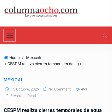
S
k
i
p
t
o
c
o
n
Home
/
Mexicali
t
/ CESPM realiza cierres temporales de agua por trabajos de mejora en la red de distribución
e
n
t
MEXICALI
15 Octubre, 2025
No Comment
463
3 Minutes Read
CESPM realiza cierres temporales de agua