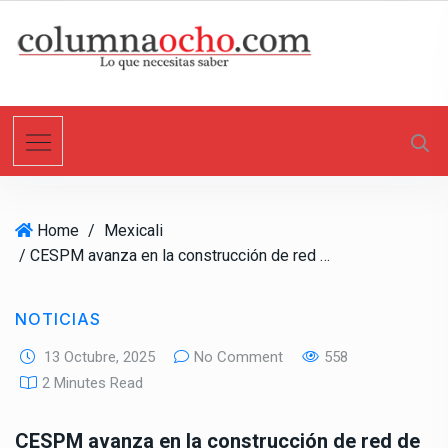
S
k
i
p
t
o
c
o
n
Home
/
Mexicali
t
/ CESPM avanza en la construcción de red de agua potable en colonia Chapultepec
e
n
t
NOTICIAS
13 Octubre, 2025
No Comment
558
2 Minutes Read
CESPM avanza en la construcción de red de