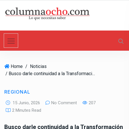
S
k
i
p
t
o
c
o
n
Home
/
Noticias
t
/ Busco darle continuidad a la Transformación de BC
e
n
t
REGIONAL
15 Junio, 2026
No Comment
207
2 Minutes Read
Busco darle continuidad a la Transformación