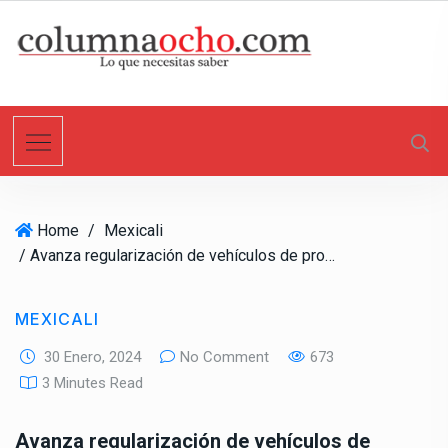
S
k
i
p
t
o
c
o
n
Home
/
Mexicali
t
/ Avanza regularización de vehículos de procedencia extranjera a 336 mil: SATBC
e
n
t
MEXICALI
30 Enero, 2024
No Comment
673
3 Minutes Read
Avanza regularización de vehículos de