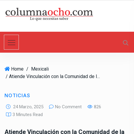
S
k
i
p
t
o
c
o
n
Home
/
Mexicali
t
/ Atiende Vinculación con la Comunidad de la DSPM peticiones ciudadanas
e
n
t
NOTICIAS
24 Marzo, 2025
No Comment
826
3 Minutes Read
Atiende Vinculación con la Comunidad de la