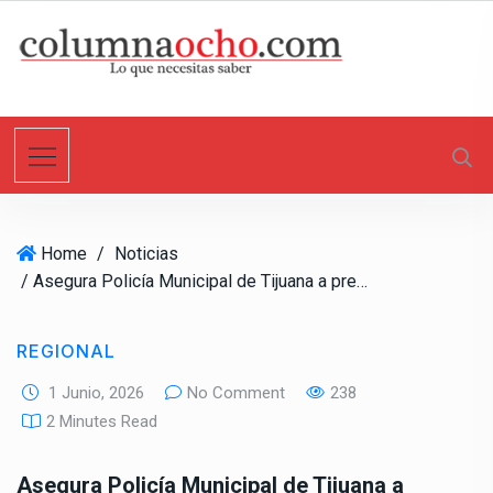
S
k
i
p
t
o
c
o
n
Home
/
Noticias
t
/ Asegura Policía Municipal de Tijuana a presunto extorsionador en la colonia Sánchez Taboada
e
n
t
REGIONAL
1 Junio, 2026
No Comment
238
2 Minutes Read
Asegura Policía Municipal de Tijuana a