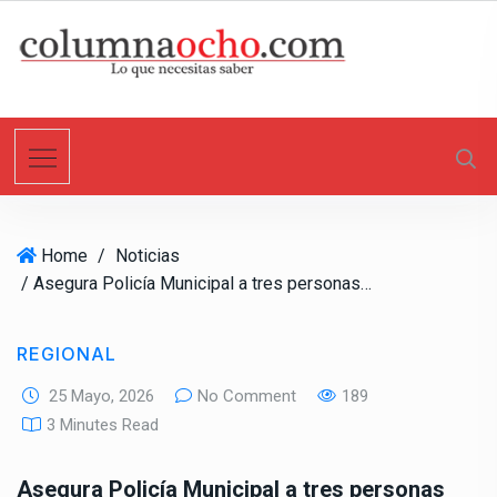
S
k
i
p
t
o
c
o
n
Home
/
Noticias
t
/ Asegura Policía Municipal a tres personas con órdenes de aprehensión activas por diversos delitos
e
n
t
REGIONAL
25 Mayo, 2026
No Comment
189
3 Minutes Read
Asegura Policía Municipal a tres personas