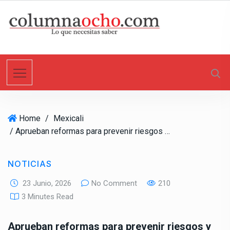
S
k
i
p
t
o
c
o
n
Home
/
Mexicali
t
/ Aprueban reformas para prevenir riesgos y presencia de armas en escuelas de BC
e
n
t
NOTICIAS
23 Junio, 2026
No Comment
210
3 Minutes Read
Aprueban reformas para prevenir riesgos y