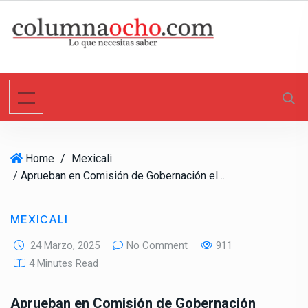
S
k
i
p
t
o
c
o
n
Home
/
Mexicali
t
/ Aprueban en Comisión de Gobernación elevar a rango constitucional la “Tarjeta Violeta”
e
n
t
MEXICALI
24 Marzo, 2025
No Comment
911
4 Minutes Read
Aprueban en Comisión de Gobernación