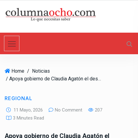
S
k
i
p
t
o
c
o
n
Home
/
Noticias
t
/ Apoya gobierno de Claudia Agatón el desarrollo e innovación tecnológica hacia la transición energética
e
n
t
REGIONAL
11 Mayo, 2026
No Comment
207
3 Minutes Read
Apoya gobierno de Claudia Agatón el