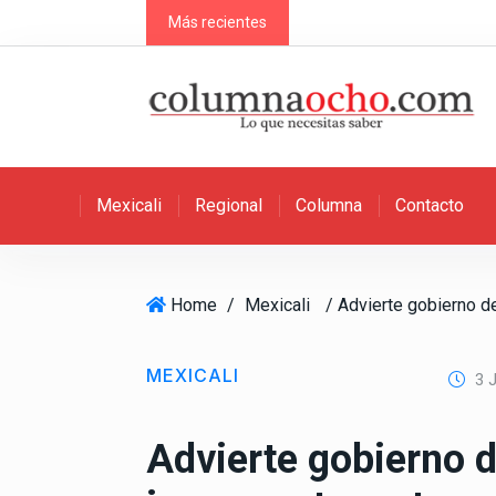
S
Más recientes
k
i
p
t
o
c
Mexicali
Regional
Columna
Contacto
o
n
t
e
Home
/
Mexicali
n
t
MEXICALI
3 J
Advierte gobierno d