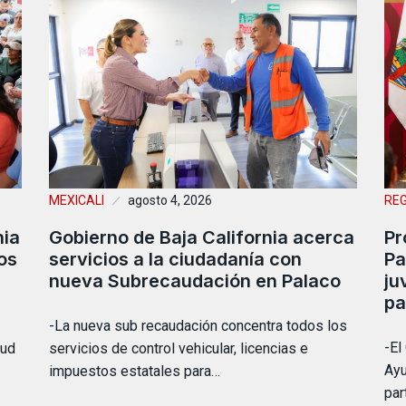
MEXICALI
agosto 4, 2026
RE
nia
Gobierno de Baja California acerca
Pr
os
servicios a la ciudadanía con
Pa
nueva Subrecaudación en Palaco
ju
pa
-La nueva sub recaudación concentra todos los
-El
lud
servicios de control vehicular, licencias e
Ayu
impuestos estatales para…
par