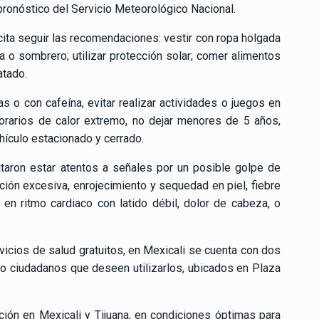
pronóstico del Servicio Meteorológico Nacional.
icita seguir las recomendaciones: vestir con ropa holgada
rra o sombrero; utilizar protección solar; comer alimentos
atado.
s o con cafeína, evitar realizar actividades o juegos en
horarios de calor extremo, no dejar menores de 5 años,
ículo estacionado y cerrado.
itaron estar atentos a señales por un posible golpe de
ión excesiva, enrojecimiento y sequedad en piel, fiebre
en ritmo cardiaco con latido débil, dolor de cabeza, o
rvicios de salud gratuitos, en Mexicali se cuenta con dos
 o ciudadanos que deseen utilizarlos, ubicados en Plaza
ión en Mexicali y Tijuana, en condiciones óptimas para