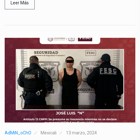
Leer Más
AdMiN_oChO
Mexicali
13 marzo, 2024