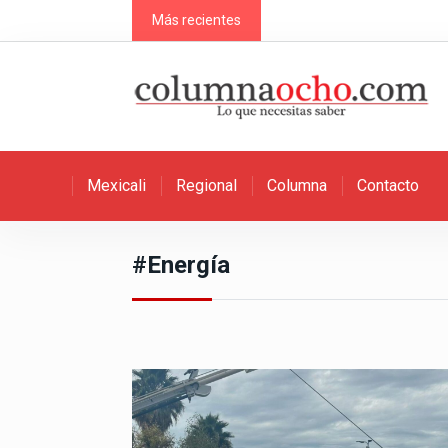
S
Más recientes
k
i
p
t
o
c
Mexicali
Regional
Columna
Contacto
o
n
t
#Energía
e
n
t