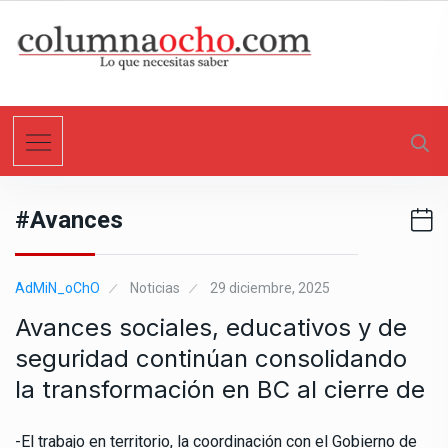
S
k
i
p
t
o
c
o
n
#avances
t
e
n
AdMiN_oChO
Noticias
29 diciembre, 2025
t
Avances sociales, educativos y de
seguridad continúan consolidando
la transformación en BC al cierre de
-El trabajo en territorio, la coordinación con el Gobierno de