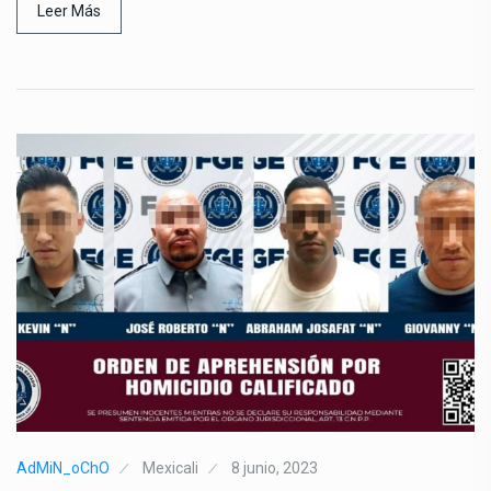
Leer Más
AdMiN_oChO
Mexicali
8 junio, 2023